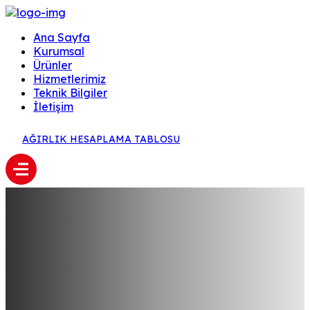
Ana Sayfa
Kurumsal
Ürünler
Hizmetlerimiz
Teknik Bilgiler
İletişim
AĞIRLIK HESAPLAMA TABLOSU